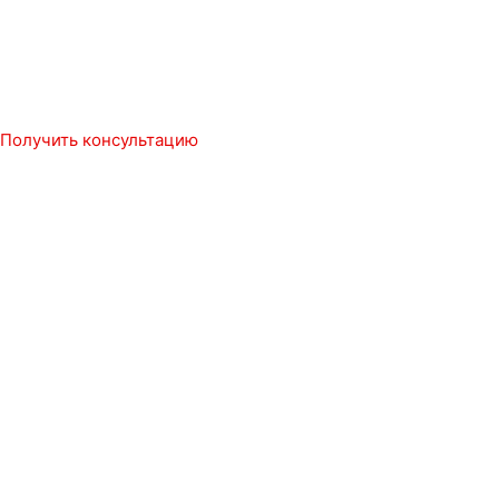
Получить консультацию
Мы в социальных сетях
Заказать обратный звонок
Имя
Номер телефона
Отправить