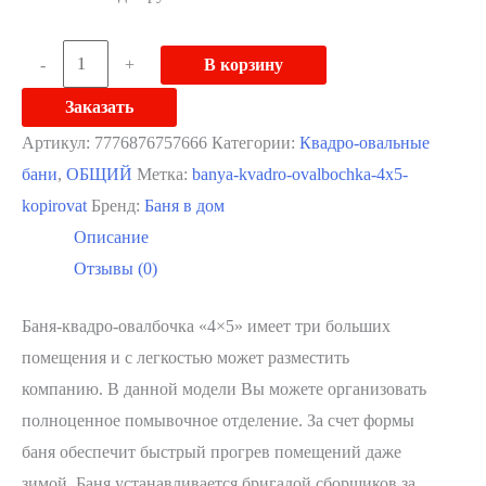
Количество
-
+
В корзину
товара
Заказать
Баня
Артикул:
7776876757666
Категории:
Квадро-овальные
квадро-
бани
,
ОБЩИЙ
Метка:
banya-kvadro-ovalbochka-4x5-
овалбочка
kopirovat
Бренд:
Баня в дом
«4×5»
Описание
Отзывы (0)
Баня-квадро-овалбочка «4×5» имеет три больших
помещения и с легкостью может разместить
компанию. В данной модели Вы можете организовать
полноценное помывочное отделение. За счет формы
баня обеспечит быстрый прогрев помещений даже
зимой. Баня устанавливается бригадой сборщиков за