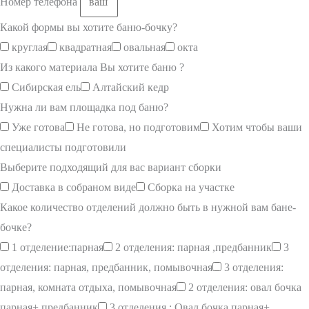
Номер телефона
Какой формы вы хотите баню-бочку?
круглая
квадратная
овальная
окта
Из какого материала Вы хотите баню ?
Сибирская ель
Алтайский кедр
Нужна ли вам площадка под баню?
Уже готова
Не готова, но подготовим
Хотим чтобы ваши
специалисты подготовили
Выберите подходящий для вас вариант сборки
Доставка в собраном виде
Сборка на участке
Какое количество отделений должно быть в нужной вам бане-
бочке?
1 отделение:парная
2 отделения: парная ,предбанник
3
отделения: парная, предбанник, помывочная
3 отделения:
парная, комната отдыха, помывочная
2 отделения: овал бочка
парная+ предбанник
3 отделения : Овал бочка парная+