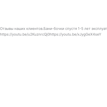
8 (926) 382-06-84
Отзывы наших клиентов.Бани-бочки спустя 1-5 лет эксплуа
https://youtu.be/u2KuznrcQj0https://youtu.be/xJygGeX4seY